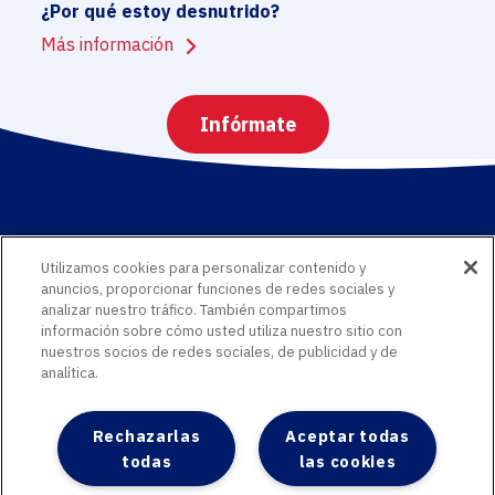
¿Por qué estoy desnutrido?
Más información
Infórmate
Utilizamos cookies para personalizar contenido y
anuncios, proporcionar funciones de redes sociales y
Mapa del sitio
analizar nuestro tráfico. También compartimos
Información jurídica
información sobre cómo usted utiliza nuestro sitio con
Política de datos personales
nuestros socios de redes sociales, de publicidad y de
Política de cookies
analítica.
Configuración de cookies
Rechazarlas
Aceptar todas
todas
las cookies
© 2026 Delical